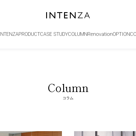
INTENZA
PRODUCT
CASE STUDY
COLUMN
Renovation
OPTION
C
Column
コラム