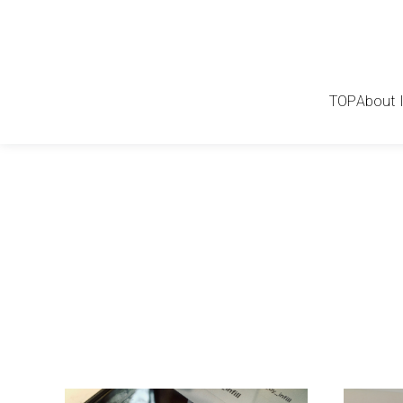
TOP
About 