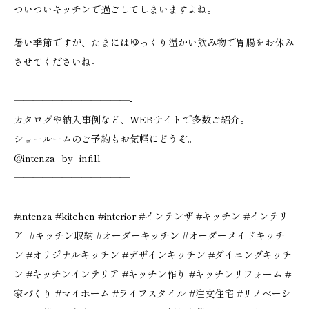
ついついキッチンで過ごしてしまいますよね。
暑い季節ですが、たまにはゆっくり温かい飲み物で胃腸をお休み
させてくださいね。
————————————-
カタログや納入事例など、WEBサイトで多数ご紹介。
ショールームのご予約もお気軽にどうぞ。
@intenza_by_infill
————————————-
#intenza
#kitchen
#interior
#インテンザ
#キッチン
#インテリ
ア
#キッチン収納
#オーダーキッチン
#オーダーメイドキッチ
ン
#オリジナルキッチン
#デザインキッチン
#ダイニングキッチ
ン
#キッチンインテリア
#キッチン作り
#キッチンリフォーム
#
家づくり
#マイホーム
#ライフスタイル
#注文住宅
#リノベーシ