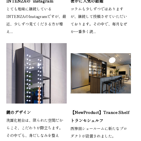
INTENZAの ”instagram”
密かに人気の話題
とても地味に継続している
コラムも少しずつではあります
INTENZAのInstagramですが、最
が、継続して投稿させていただい
近、少しずつ見てくださる方が増
ております。その中で、毎月なぜ
え...
か一番多く読...
鏡のデザイン
【NewProduct】Trance Shelf
洗面化粧台は、限られた空間だか
トランセシェルフ
らこそ、こだわりが際立ちます。
西神田ショールームに新たなプロ
その中でも、身だしなみを整え
ダクトが設置されました。