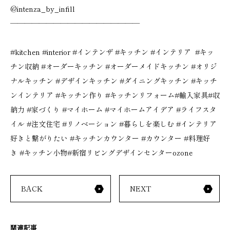
@intenza_by_infill
——————————————————
#kitchen
#interior
#インテンザ
#キッチン
#インテリア
#キッ
チン収納
#オーダーキッチン
#オーダーメイドキッチン
#オリジ
ナルキッチン
#デザインキッチン
#ダイニングキッチン
#キッチ
ンインテリア
#キッチン作り
#キッチンリフォーム
#輸入家具
#収
納力
#家づくり
#マイホーム
#マイホームアイデア
#ライフスタ
イル
#注文住宅
#リノベーション
#暮らしを楽しむ
#インテリア
好きと繋がりたい
#キッチンカウンター
#カウンター
#料理好
き
#キッチン小物
#新宿リビングデザインセンターozone
BACK
NEXT
関連記事