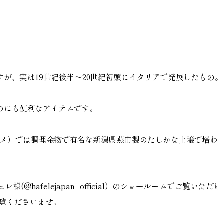
が、実は19世紀後半〜20世紀初頭にイタリアで発展したもの
のにも便利なアイテムです。
e（ツバメ）では調理金物で有名な新潟県燕市製のたしかな土壌で培
。
ェレ様(
@hafelejapan_official
）のショールームでご覧いただ
ご覧くださいませ。