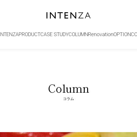
INTENZA
PRODUCT
CASE STUDY
COLUMN
Renovation
OPTION
C
Column
コラム