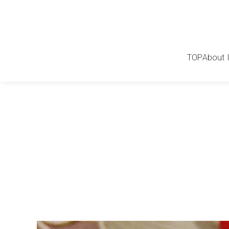
TOP
About 