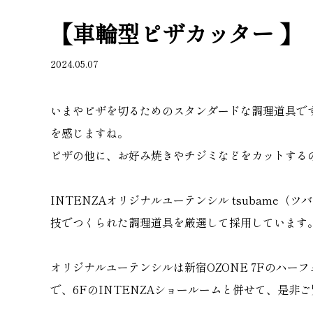
【車輪型ピザカッター 】
2024.05.07
いまやピザを切るためのスタンダードな調理道具です
を感じますね。
ピザの他に、お好み焼きやチジミなどをカットする
INTENZAオリジナルユーテンシル tsubam
技でつくられた調理道具を厳選して採用しています
オリジナルユーテンシルは新宿OZONE 7Fのハーフ
で、​6FのINTENZAショールームと併せて、是非