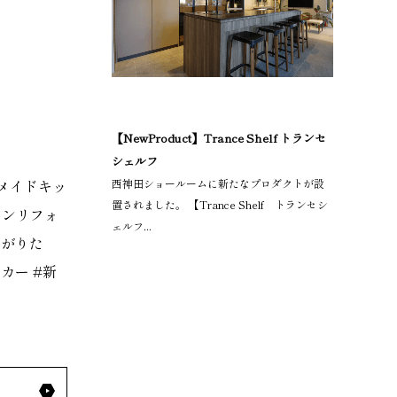
【NewProduct】Trance Shelf トランセ
シェルフ
ダーメイドキッ
西神田ショールームに新たなプロダクトが設
置されました。 【Trance Shelf トランセシ
チンリフォ
ェルフ...
繋がりた
カー #新