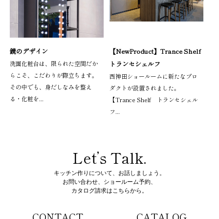
鏡のデザイン
【NewProduct】Trance Shelf
洗面化粧台は、限られた空間だか
トランセシェルフ
らこそ、こだわりが際立ちます。
西神田ショールームに新たなプロ
その中でも、身だしなみを整え
ダクトが設置されました。
る・化粧を...
【Trance Shelf トランセシェル
フ...
Let’s Talk.
キッチン作りについて、お話しましょう。
お問い合わせ、ショールーム予約、
カタログ請求はこちらから。
CONTACT
CATALOG