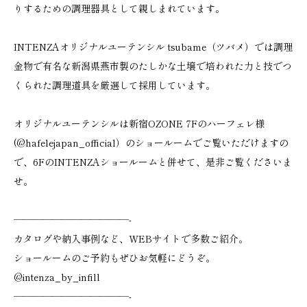
りするための調理器具として親しまれています。
INTENZAオリジナルユーテンシル tsubame（ツバメ）では調理
金物で有名な新潟県燕市製のたしかな土壌で培われた力と技でつ
くられた調理道具を厳選して採用しています。
オリジナルユーテンシルは新宿OZONE 7Fのハーフェレ様
(
@hafelejapan_official
）のショールームでご覧いただけますの
で、​6FのINTENZAショールームと併せて、是非ご覧くださいま
せ。
————————————-
カタログや納入事例など、WEBサイトで多数ご紹介。
ショールームのご予約もぜひお気軽にどうぞ。
@intenza_by_infill
————————————-