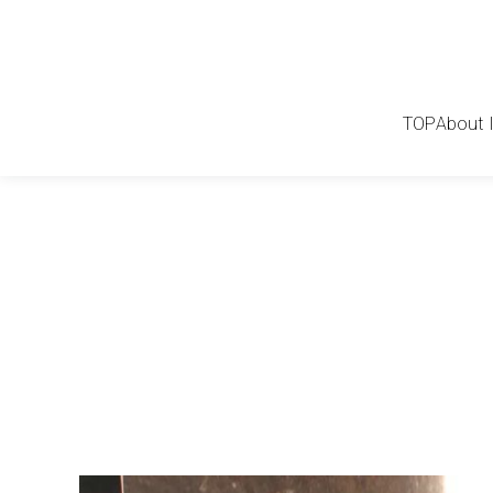
TOP
About 