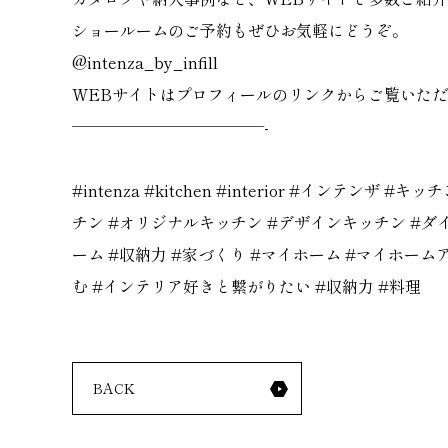
ショールームのご予約もぜひお気軽にどうぞ。
@intenza_by_infill
WEBサイトはプロフィールのリンクからご覧いた
————————————-
#intenza
#kitchen
#interior
#インテンザ
#キッチ
チン
#オリジナルキッチン
#デザインキッチン
#ダ
ーム
#収納力
#家づくり
#マイホーム
#マイホーム
む
#インテリア好きと繋がりたい
#収納力
#料理
BACK