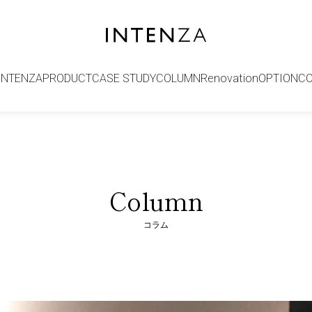
INTENZA
PRODUCT
CASE STUDY
COLUMN
Renovation
OPTION
C
Column
コラム