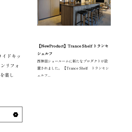
【NewProduct】Trance Shelf トランセ
シェルフ
メイドキッ
西神田ショールームに新たなプロダクトが設
チンリフォ
置されました。 【Trance Shelf トランセシ
しを楽し
ェルフ...