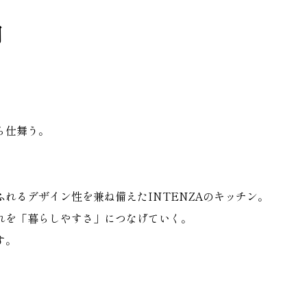
納
ら仕舞う。
れるデザイン性を兼ね備えたINTENZAのキッチン。
れを「暮らしやすさ」につなげていく。
す。
介。