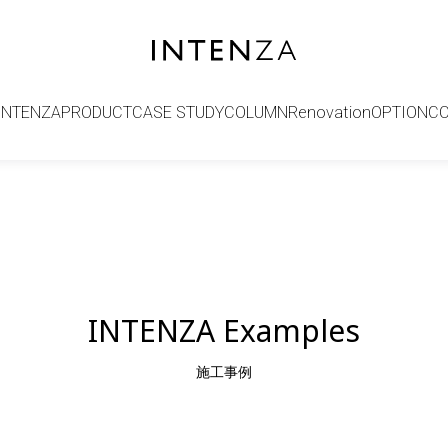
INTENZA
PRODUCT
CASE STUDY
COLUMN
Renovation
OPTION
C
INTENZA Examples
施工事例