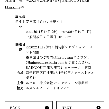
月18日（金）〜2023年2月19日 (日)｜BAINCOUTURE
Magazine™
展示会
タイト
安田悠『あわいを繋ぐ』
ル
2022年11月18日 (金) – 2023年2月19日 (日)
一般開放日：日曜日 10:00-17:00
開催日
※2022.11.17(木)：招待制レセプションイベ
時
ント開催
※閉館日のご案内はInstagramアカウント
@baincouture.bathroomをご覧ください。
BAINCOUTURE 東京ショールーム 東京
会場
都千代田区西神田3-8-1千代田ファーストビル
東館1F
主催
ニッコー株式会社 バンクチュール事業部
協力
ユカツルノ・アートオフィス
BACK
NEXT