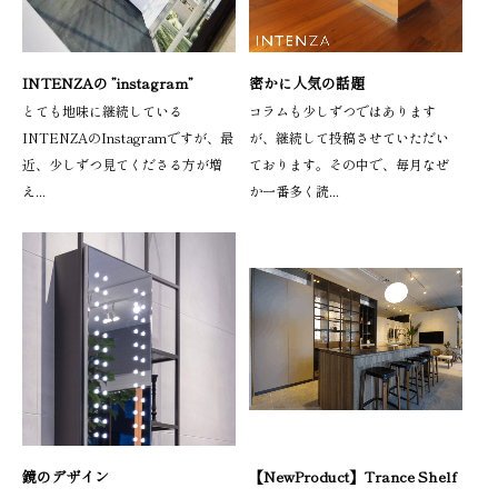
INTENZAの ”instagram”
密かに人気の話題
とても地味に継続している
コラムも少しずつではあります
INTENZAのInstagramですが、最
が、継続して投稿させていただい
近、少しずつ見てくださる方が増
ております。その中で、毎月なぜ
え...
か一番多く読...
鏡のデザイン
【NewProduct】Trance Shelf