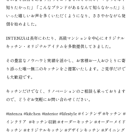
知りたかった」「こんなブランドがあるなんて知らなかった」と
いった嬉しいお声を多くいただくようになり、ささやかながら発
信を始めました。
INTENZAは長年にわたり、高級マンションを中心にオリジナル
キッチン・オリジナルアイテムを多数提供してきました。
その豊富なノウハウと実績を活かし、お客様お一人おひとりに寄
り添った唯一無二のキッチンをご提案いたします。ご見学だけで
も大歓迎です。
キッチンだけでなく、リノベーションのご相談も承っております
ので、どうぞお気軽にお問い合わせください。
#
intenza
#kitchen
#interior
#lifestyle
#
インテンザ
#
キッチン
#
インテリア
#
キッチン収納
#
オーダーキッチン
#
オーダーメイド
キッチン
#
オリジナルキッチン
#
デザインキッチン
#
ダイニング