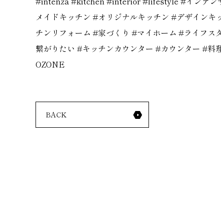
#intenza
#kitchen
#interior
#lifestyle
#
インテン
メイドキッチン
#
オリジナルキッチン
#
デザインキ
チンリフォーム
#
家づくり
#
マイホーム
#
ライフス
繋がりたい
#
キッチンカウンター
#
カウンター
#
料
OZONE
BACK