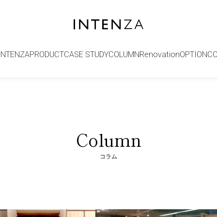
INTENZA
PRODUCT
CASE STUDY
COLUMN
Renovation
OPTION
C
Column
コラム