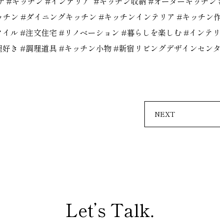
ザ
#
キッチン
#
インテリア
#
キッチン収納
#
オーダーキッチン
ッチン
#
ダイニングキッチン
#
キッチンインテリア
#
キッチン
タイル
#
注文住宅
#
リノベーション
#
暮らしを楽しむ
#
インテ
理好き
#
調理道具
#
キッチン小物
#
新宿リビングデザインセン
NEXT
Let’s Talk.