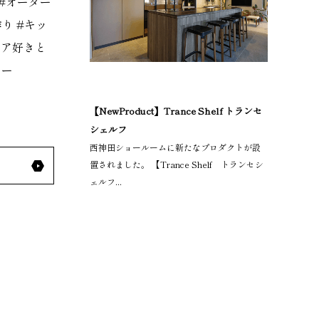
#
オーダー
作り
#
キッ
リア好きと
ター
【NewProduct】Trance Shelf トランセ
シェルフ
西神田ショールームに新たなプロダクトが設
置されました。 【Trance Shelf トランセシ
ェルフ...