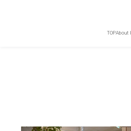
TOP
About 