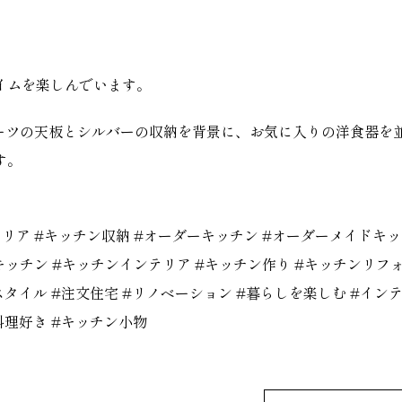
イムを楽しんでいます。
ーツの天板とシルバーの収納を背景に、お気に入りの洋食器を
す。
テリア
#
キッチン収納
#
オーダーキッチン
#
オーダーメイドキッ
キッチン
#
キッチンインテリア
#
キッチン作り
#
キッチンリフ
スタイル
#
注文住宅
#
リノベーション
#
暮らしを楽しむ
#
イン
料理好き
#
キッチン小物