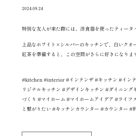
2024.09.24
特別な友人が来た際には、洋食器を使ったティータ
上品なホワイト×シルバーのキッチンで、白いクオ
紅茶を準備すると、この空間がさらに好きになりま
#kitchen
#interior
#
インテンザ
#
キッチン
#
イン
リジナルキッチン
#
デザインキッチン
#
ダイニング
づくり
#
マイホーム
#
マイホームアイデア
#
ライフ
と繋がりたい
#
キッチンカウンター
#
カウンター
#