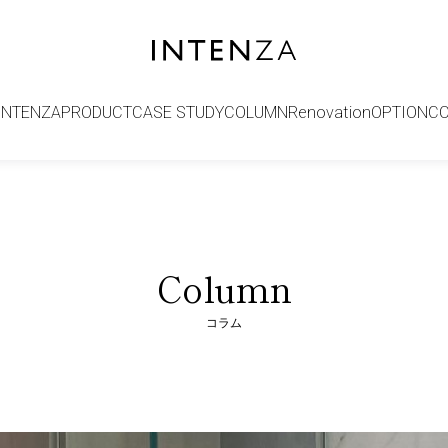
INTENZA
PRODUCT
CASE STUDY
COLUMN
Renovation
OPTION
C
Column
コラム