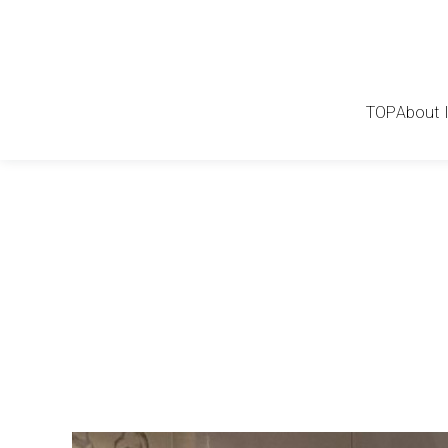
TOP
About 