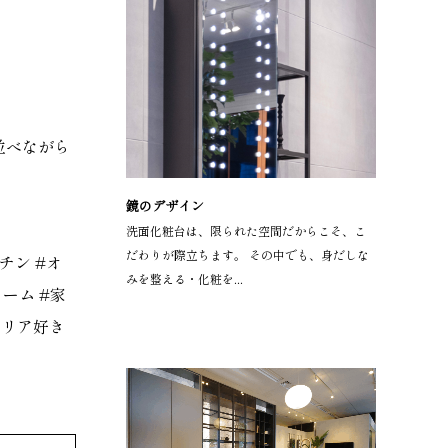
並べながら
鏡のデザイン
洗面化粧台は、限られた空間だからこそ、こ
だわりが際立ちます。 その中でも、身だしな
チン
#
オ
みを整える・化粧を...
ォーム
#
家
テリア好き