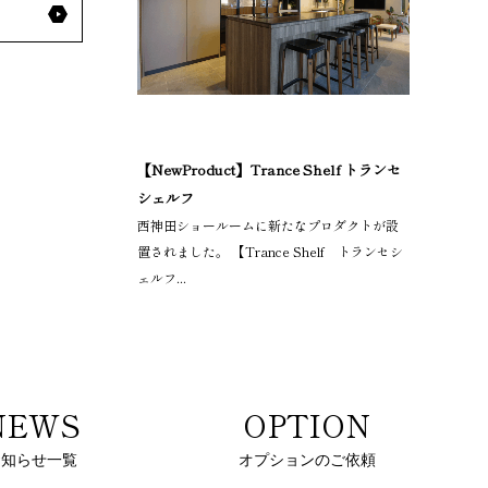
【NewProduct】Trance Shelf トランセ
シェルフ
西神田ショールームに新たなプロダクトが設
置されました。 【Trance Shelf トランセシ
ェルフ...
NEWS
OPTION
お知らせ一覧
オプションのご依頼