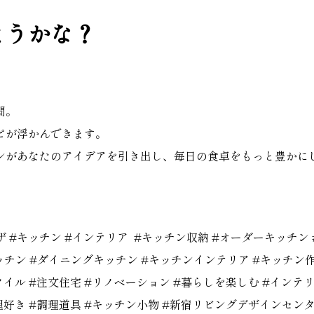
ようかな？
間。
ピが浮かんできます。
チンがあなたのアイデアを引き出し、毎日の食卓をもっと豊かに
ザ
#キッチン
#インテリア
#キッチン収納
#オーダーキッチン
ッチン
#ダイニングキッチン
#キッチンインテリア
#キッチン
タイル
#注文住宅
#リノベーション
#暮らしを楽しむ
#インテ
理好き
#調理道具
#キッチン小物
#新宿リビングデザインセン