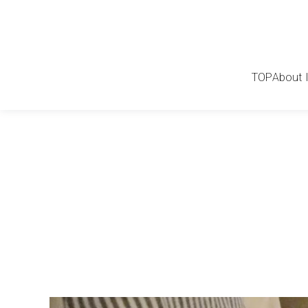
TOP
About 