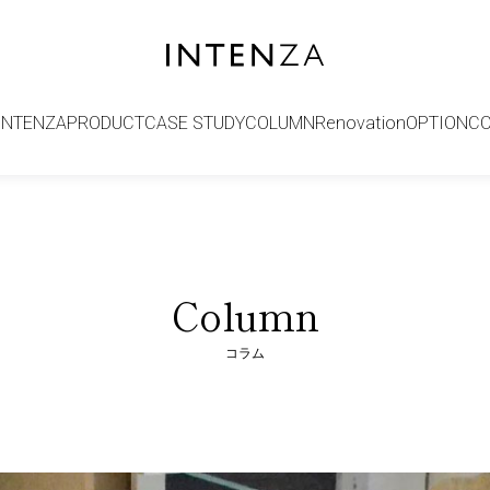
INTENZA
PRODUCT
CASE STUDY
COLUMN
Renovation
OPTION
C
Column
コラム