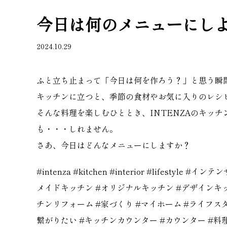
今日は何のメニューにし
2024.10.29
ふと立ち止まって「今日は何を作ろう？」と思う瞬
キッチンに立つと、季節の食材やお気に入りのレシ
そんな料理を楽しむひととき、INTENZAのキッ
も・・・しれません。
さあ、今日はどんなメニューにしますか？
#intenza
#kitchen
#interior
#lifestyle
#インテン
メイドキッチン
#オリジナルキッチン
#デザインキ
チンリフォーム
#家づくり
#マイホーム
#ライフス
繋がりたい
#キッチンカウンター
#カウンター
#料