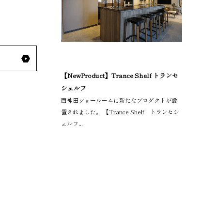
【NewProduct】Trance Shelf トランセ
シェルフ
西神田ショールームに新たなプロダクトが設
置されました。 【Trance Shelf トランセシ
ェルフ...