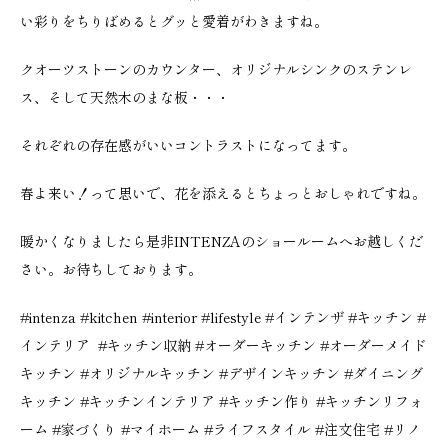
い彩りをちりばめるとグッと愛着がわきますね。
クオーツストーンのカウンター、オリジナルシンクのステンレ
ス、そして天然木のまな板・・・
それぞれの存在感がいいコントラストになってます。
春よ来い！って思いで、花を添えるとちょっとおしゃれですね。
暖かくなりましたら是非INTENZAのショールームへお越しくだ
さい。お待ちしております。
#intenza
#kitchen
#interior
#lifestyle
#
インテンザ
#
キッチン
#
インテリア
#
キッチン収納
#
オーダーキッチン
#
オーダーメイド
キッチン
#
オリジナルキッチン
#
デザインキッチン
#
ダイニング
キッチン
#
キッチンインテリア
#
キッチン作り
#
キッチンリフォ
ーム
#
家づくり
#
マイホーム
#
ライフスタイル
#
注文住宅
#
リノ