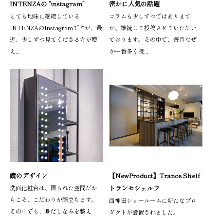
INTENZAの ”instagram”
密かに人気の話題
とても地味に継続している
コラムも少しずつではあります
INTENZAのInstagramですが、最
が、継続して投稿させていただい
近、少しずつ見てくださる方が増
ております。その中で、毎月なぜ
え...
か一番多く読...
鏡のデザイン
【NewProduct】Trance Shelf
洗面化粧台は、限られた空間だか
トランセシェルフ
らこそ、こだわりが際立ちます。
西神田ショールームに新たなプロ
その中でも、身だしなみを整え
ダクトが設置されました。